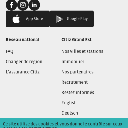
Facebook:
Instagram:
Linkedin:
App Store
Google Play
Réseau national
Citiz Grand Est
FAQ
Nos villes et stations
Changer de région
Immobilier
L’assurance Citiz
Nos partenaires
Recrutement
Restez informés
English
Deutsch
Ce site utilise des cookies et vous donne le contrôle sur ceux