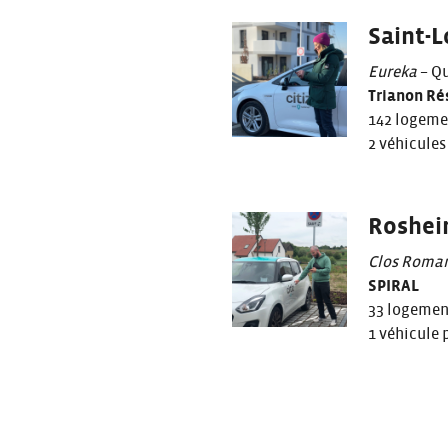
Saint-L
Eureka
– Q
Trianon Ré
142 logeme
2 véhicules
Roshei
Clos Roma
SPIRAL
33 logemen
1 véhicule 