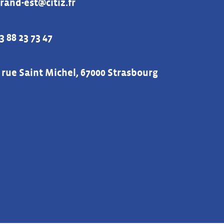
rand-est@citiz.fr
l :
3 88 23 73 47
phone :
 rue Saint Michel, 67000 Strasbourg
sse :