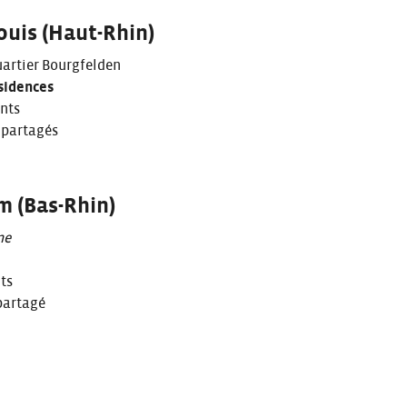
ouis (Haut-Rhin)
uartier Bourgfelden
sidences
nts
 partagés
m (Bas-Rhin)
ne
ts
partagé