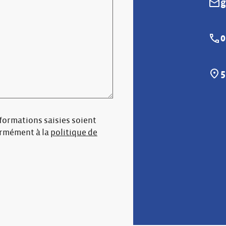
g
E-mai
0
Télé
5
Adre
nformations saisies soient
ormément à la
politique de