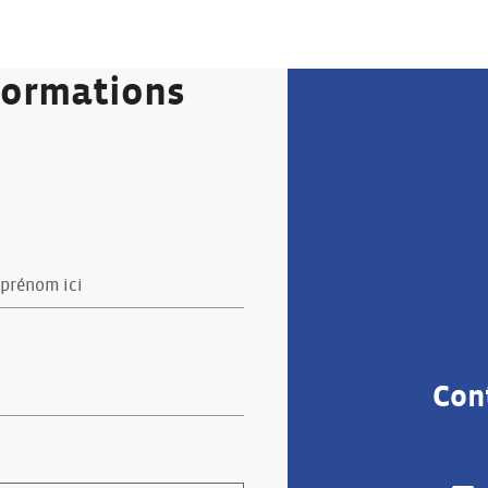
formations
Con