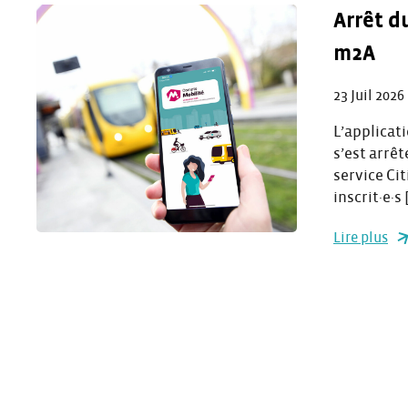
Arrêt d
m2A
23 Juil 2026
L’applicat
s’est arrêt
service Cit
inscrit·e·s 
Lire plus