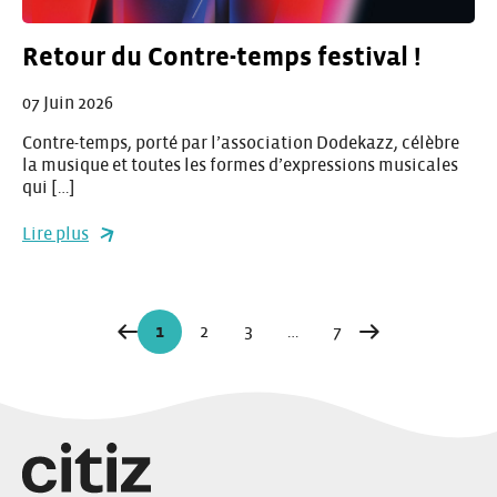
Retour du Contre-temps festival !
07 Juin 2026
Contre-temps, porté par l’association Dodekazz, célèbre
la musique et toutes les formes d’expressions musicales
qui […]
Lire plus
Navigation
1
2
3
…
7
Page
Page
Page
Page
Page
sur
les
articles