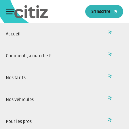
Panneau de gestion des cookies
S'inscrire
Accueil
>
Actualités
Retour à l'accueil
Toutes nos actualités
Comment ça marche ?
Nos tarifs
Nos véhicules
Pour les pros