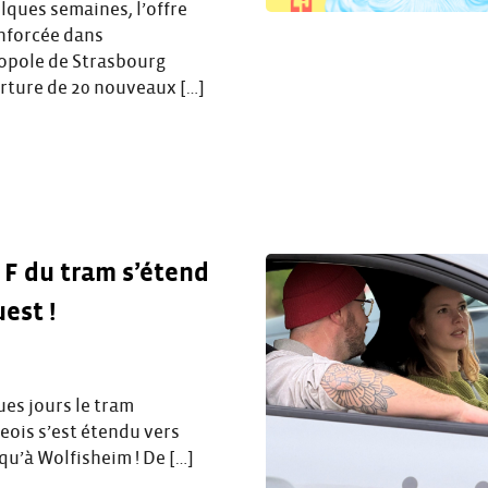
lques semaines, l’offre
enforcée dans
opole de Strasbourg
erture de 20 nouveaux […]
e F du tram s’étend
uest !
ques jours le tram
eois s’est étendu vers
squ’à Wolfisheim ! De […]