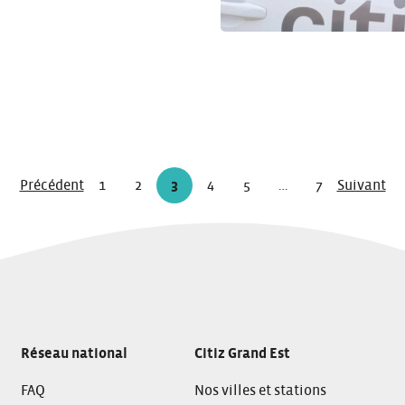
Page
Page
Précédent
1
2
3
4
5
…
7
Suivant
Page
Page
Page
Page
Page
Page
Page
Réseau national
Citiz Grand Est
FAQ
Nos villes et stations