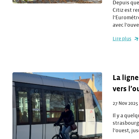
Depuis que
Citiz est r
l’Eurométr
avec l’ouv
Lire plus
La lign
vers l’o
27 Nov 2025
Il y a quel
strasbourg
l’ouest, ju