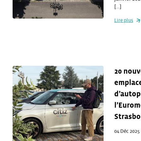
[…]
Lire plus
20 nou
emplac
d’autop
l’Eurom
Strasbo
04 Déc 2025