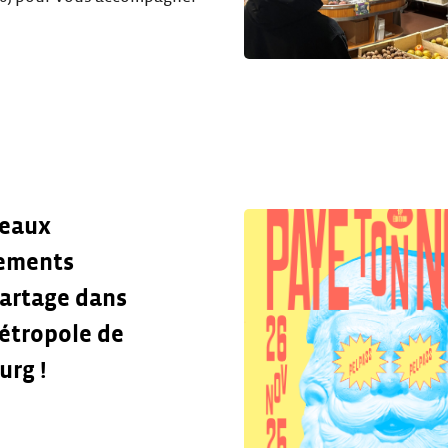
veaux
ements
artage dans
étropole de
urg !