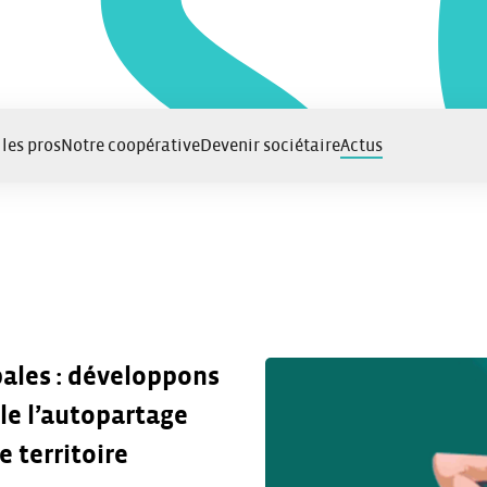
 les pros
Notre coopérative
Devenir sociétaire
Actus
ales : développons
e l’autopartage
e territoire