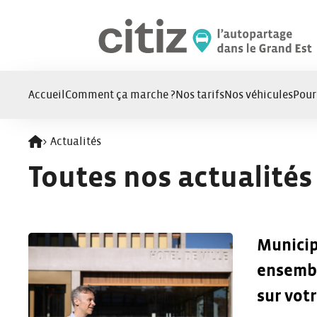
Panneau de gestion des cookies
Accueil
Comment ça marche ?
Nos tarifs
Nos véhicules
Pour
>
Actualités
Retour à l'accueil
Toutes nos actualités
Municip
ensembl
sur votr