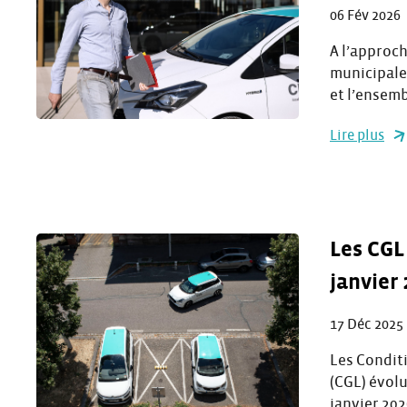
06 Fév 2026
A l’approch
municipales
et l’ensem
Lire plus
Les CGL
janvier 
17 Déc 2025
Les Condit
(CGL) évolu
janvier 20