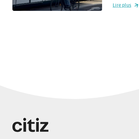
Lire plus
Navigation
sur
les
articles