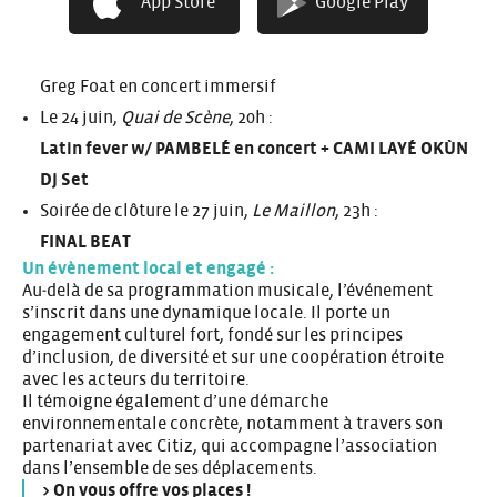
App Store
Google Play
Fête de la Musique
Le 23 juin,
Le Planétarium
, 20h :
Greg Foat en concert immersif
Le 24 juin,
Quai de Scène
, 20h :
Latin fever w/ PAMBELÉ en concert + CAMI LAYÉ OKÙN
Dj Set
Soirée de clôture le 27 juin,
Le Maillon
, 23h :
FINAL BEAT
Un évènement local et engagé :
Au‑delà de sa programmation musicale, l’événement
s’inscrit dans une dynamique locale. Il porte un
engagement culturel fort, fondé sur les principes
d’inclusion, de diversité et sur une coopération étroite
avec les acteurs du territoire.
Il témoigne également d’une démarche
environnementale concrète, notamment à travers son
partenariat avec Citiz, qui accompagne l’association
dans l’ensemble de ses déplacements.
>
On vous offre vos places !