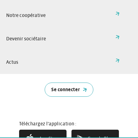
Téléphone:
grand-est@citiz.fr
Adresse e-mail:
Notre coopérative
Facebook:
Instagram:
Linkedin:
App Store
Google Play
Devenir sociétaire
Réseau national
Citiz Grand Est
Actus
FAQ
Nos villes et stations
Changer de région
Immobilier
L’assurance Citiz
Nos partenaires
Se connecter
Recrutement
Restez informés
English
Téléchargez l'application :
Deutsch