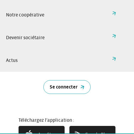
Téléphone:
grand-est@citiz.fr
Adresse e-mail:
Notre coopérative
Facebook:
Instagram:
Linkedin:
App Store
Google Play
Devenir sociétaire
Réseau national
Citiz Grand Est
Actus
FAQ
Nos villes et stations
Changer de région
Immobilier
L’assurance Citiz
Nos partenaires
Se connecter
Recrutement
Restez informés
English
Téléchargez l'application :
Deutsch