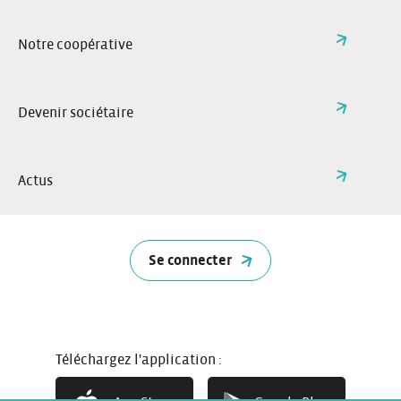
Téléphone:
grand-est@citiz.fr
Adresse e-mail:
Notre coopérative
Facebook:
Instagram:
Linkedin:
App Store
Google Play
Devenir sociétaire
Réseau national
Citiz Grand Est
Actus
FAQ
Nos villes et stations
Changer de région
Immobilier
L’assurance Citiz
Nos partenaires
Se connecter
Recrutement
Restez informés
English
Téléchargez l'application :
Deutsch