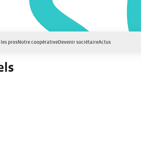
 les pros
Notre coopérative
Devenir sociétaire
Actus
els