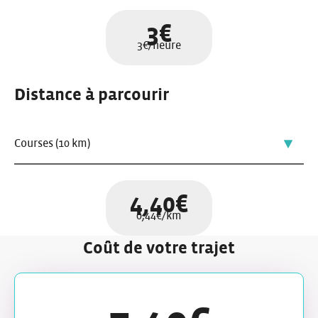
l
3
€
3
€/heure
Distance à parcourir
4,40
€
0,44
€/km
Coût de votre trajet