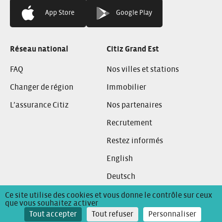
App Store
Google Play
Réseau national
Citiz Grand Est
FAQ
Nos villes et stations
Changer de région
Immobilier
L’assurance Citiz
Nos partenaires
Recrutement
Restez informés
English
Deutsch
Ce site utilise des cookies et vous donne le contrôle sur ceux
que vous souhaitez activer
Conditions Générales de Location
Mentions Légales
Tout accepter
Tout refuser
Personnaliser
Politique de confidentialité