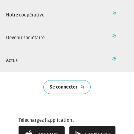
Notre coopérative
Devenir sociétaire
Actus
Se connecter
Les conditions générales de location (CGL) expliquent les
règles d’utilisation des véhicules Citiz, ainsi que les droits
et obligations des opérateurs du réseau et des
utilisateurs.
À partir de 2026, certaines règles changent, voici
Téléchargez l'application :
l’essentiel à retenir :
Article 5 (paragraphe 2) –
Location
: précisions sur les
confirmations des réservations et prolongations.