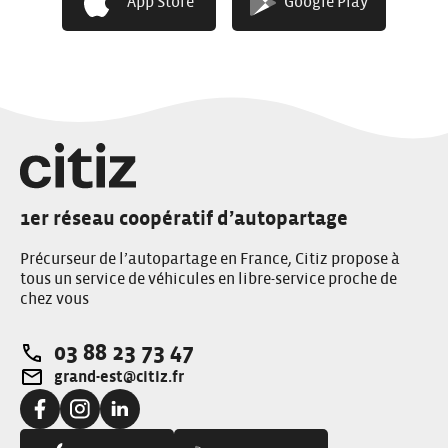
App Store
Google Play
PROGRAMMATION COMPLÈTE
PAR ICI !
1er réseau coopératif d’autopartage
Précurseur de l’autopartage en France, Citiz propose à
tous un service de véhicules en libre-service proche de
chez vous
03 88 23 73 47
Téléphone:
grand-est@citiz.fr
Adresse e-mail:
Facebook:
Instagram:
Linkedin: