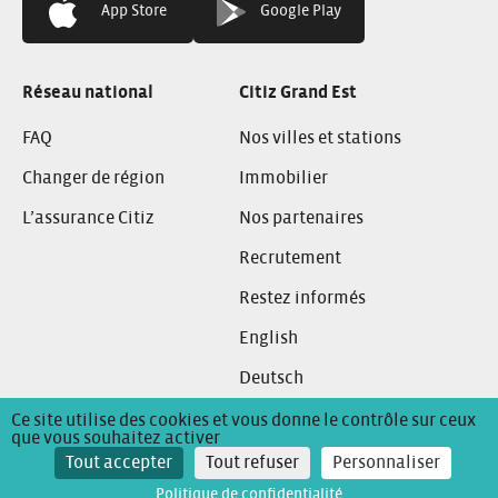
App Store
Google Play
Réseau national
Citiz Grand Est
FAQ
Nos villes et stations
Changer de région
Immobilier
L’assurance Citiz
Nos partenaires
Recrutement
Restez informés
English
Deutsch
Ce site utilise des cookies et vous donne le contrôle sur ceux
que vous souhaitez activer
Conditions Générales de Location
Mentions Légales
Tout accepter
Tout refuser
Personnaliser
Politique de confidentialité
Politique de confidentialité