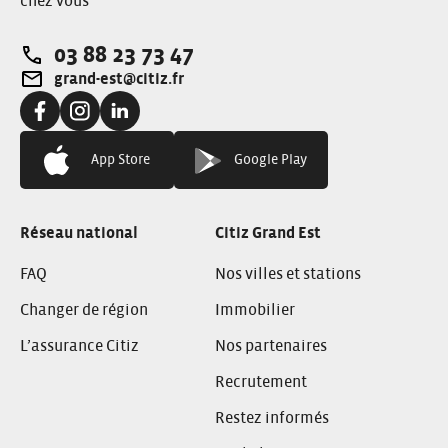
chez vous
03 88 23 73 47
Téléphone:
grand-est@citiz.fr
Adresse e-mail:
Facebook:
Instagram:
Linkedin:
App Store
Google Play
Réseau national
Citiz Grand Est
FAQ
Nos villes et stations
Changer de région
Immobilier
L’assurance Citiz
Nos partenaires
Recrutement
Restez informés