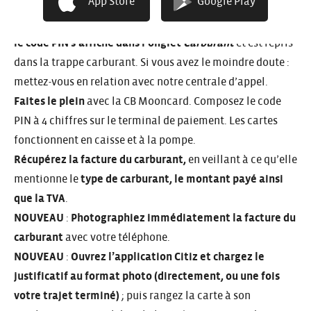
App Store
Google Play
gants (à côté de la clé).
Dans l’application Citiz, sélectionnez votre réservation ;
le code PIN s’affiche dans l’onglet
Carburant
et est repris
dans la trappe carburant. Si vous avez le moindre doute :
mettez-vous en relation avec notre centrale d’appel.
Faites le plein
avec la CB Mooncard. Composez le code
PIN à 4 chiffres sur le terminal de paiement. Les cartes
fonctionnent en caisse et à la pompe.
Récupérez la facture du carburant,
en veillant à ce qu’elle
mentionne le
type de carburant, le montant payé ainsi
que la TVA
.
NOUVEAU
:
Photographiez immédiatement la facture du
carburant
avec votre téléphone.
NOUVEAU
:
Ouvrez l’application Citiz et chargez le
justificatif au format photo (directement, ou une fois
votre trajet terminé)
; puis rangez la carte à son