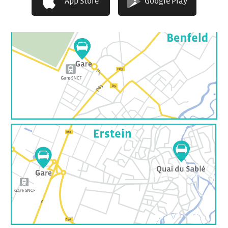
App Store
Google Play
Erstein – Quai du Sable,
à 100 m de l’Hôtel de Ville : 1
citadine hybride (M)