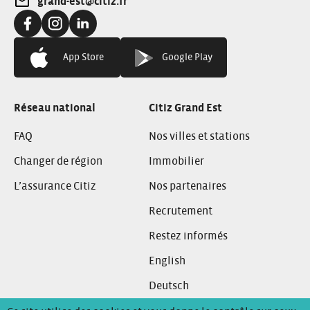
grand-est@citiz.fr
Adresse e-mail:
Facebook:
Instagram:
Linkedin:
App Store
Google Play
Réseau national
Citiz Grand Est
FAQ
Nos villes et stations
Changer de région
Immobilier
L’assurance Citiz
Nos partenaires
Recrutement
Restez informés
English
Deutsch