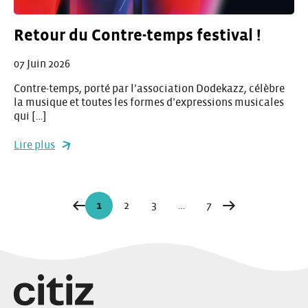
Retour du Contre-temps festival !
07 Juin 2026
Contre-temps, porté par l’association Dodekazz, célèbre
la musique et toutes les formes d’expressions musicales
qui […]
Lire plus
Navigation
1
2
3
…
7
Page
Page
Page
Page
Page
sur
les
articles