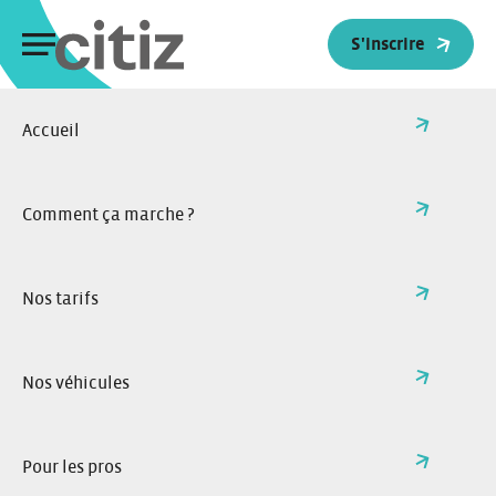
Panneau de gestion des cookies
S'inscrire
Accueil
>
Actualités
Retour à l'accueil
Toutes nos actualités
Comment ça marche ?
Nos tarifs
Nos véhicules
Pour les pros